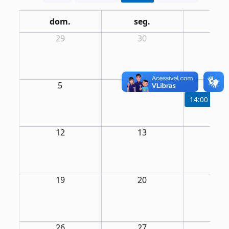
dom.
seg.
ter
29
30
31
5
6
7
14:00
Ciclo
12
13
14
19
20
21
26
27
28